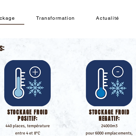
ckage
Transformation
Actualité
s:
STOCKAGE FROID
STOCKAGE FROID
POSITIF:
NEGATIF:
440 places, température
24000m3
entre 4 et 8°C
p
our 6000 emplacements,